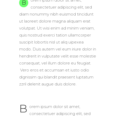
orem ipsum dolor sit amet,
B
consectetuer adipiscing elit, sed
diam nonummy nibh euismod tincidunt
ut laoreet dolore magna aliquam erat
volutpat. Ut wisi enim ad minim veniam,
quis nostrud exerci tation ullamcorper
suscipit lobortis nisl ut aliq uipexea
modo. Duis autem vel eum iriure dolor in
hendrerit in vulputate velit esse molestie
consequat, vel illum dolore eu feugiat.
Vero eros et accumsan et iusto odio
dignissim qui blandit praesent luptatum
zzril delenit augue duis dolore.
B
orem ipsum dolor sit amet,
consectetuer adipiscing elit, sed