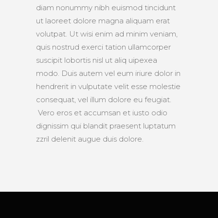
diam nonummy nibh euismod tincidunt
ut laoreet dolore magna aliquam erat
volutpat. Ut wisi enim ad minim veniam,
quis nostrud exerci tation ullamcorper
suscipit lobortis nisl ut aliq uipexea
modo. Duis autem vel eum iriure dolor in
hendrerit in vulputate velit esse molestie
consequat, vel illum dolore eu feugiat.
Vero eros et accumsan et iusto odio
dignissim qui blandit praesent luptatum
zzril delenit augue duis dolore.