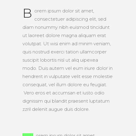
B
orem ipsum dolor sit amet,
consectetuer adipiscing elit, sed
diam nonummy nibh euismod tincidunt
ut laoreet dolore magna aliquam erat
volutpat. Ut wisi enim ad minim veniam,
quis nostrud exerci tation ullamcorper
suscipit lobortis nisl ut aliq uipexea
modo. Duis autem vel eum iriure dolor in
hendrerit in vulputate velit esse molestie
consequat, vel illum dolore eu feugiat.
Vero eros et accumsan et iusto odio
dignissim qui blandit praesent luptatum
zzril delenit augue duis dolore.
orem ipsum dolor sit amet,